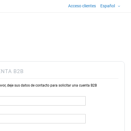
Lenguaje
Acceso clientes
Español
ENTA B2B
avor, deje sus datos de contacto para solicitar una cuenta B2B